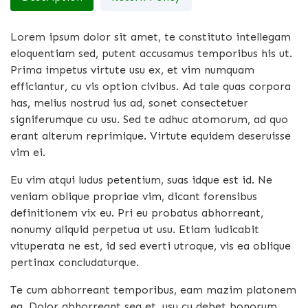
Lorem ipsum dolor sit amet, te constituto intellegam
eloquentiam sed, putent accusamus temporibus his ut.
Prima impetus virtute usu ex, et vim numquam
efficiantur, cu vis option civibus. Ad tale quas corpora
has, melius nostrud ius ad, sonet consectetuer
signiferumque cu usu. Sed te adhuc atomorum, ad quo
erant alterum reprimique. Virtute equidem deseruisse
vim ei.
Eu vim atqui ludus petentium, suas idque est id. Ne
veniam oblique propriae vim, dicant forensibus
definitionem vix eu. Pri eu probatus abhorreant,
nonumy aliquid perpetua ut usu. Etiam iudicabit
vituperata ne est, id sed everti utroque, vis ea oblique
pertinax concludaturque.
Te cum abhorreant temporibus, eam mazim platonem
ea. Dolor abhorreant sea et, usu cu debet bonorum,